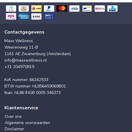
Contactgegevens
Maxx Wellness
Weerenweg 11-B
1161 AE Zwanenburg (Amsterdam)
info@maxxwellness.nl
+31 204970819
KvK nummer: 66242533
BTW nummer: NL856459069B01
Iban: NL86 INGB 0005 346373
Klantenservice
Over ons
Algemene voorwaarden
Disclaimer