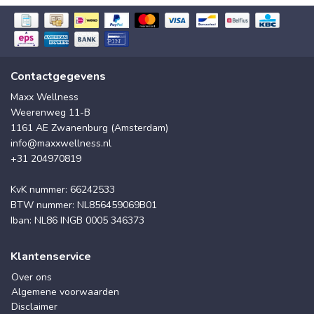
Contactgegevens
Maxx Wellness
Weerenweg 11-B
1161 AE Zwanenburg (Amsterdam)
info@maxxwellness.nl
+31 204970819
KvK nummer: 66242533
BTW nummer: NL856459069B01
Iban: NL86 INGB 0005 346373
Klantenservice
Over ons
Algemene voorwaarden
Disclaimer