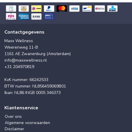
Contactgegevens
Maxx Wellness
Weerenweg 11-B
1161 AE Zwanenburg (Amsterdam)
info@maxxwellness.nl
+31 204970819
KvK nummer: 66242533
BTW nummer: NL856459069B01
Iban: NL86 INGB 0005 346373
Klantenservice
Over ons
Algemene voorwaarden
Disclaimer