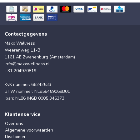
Contactgegevens
Maxx Wellness
Weerenweg 11-B
1161 AE Zwanenburg (Amsterdam)
info@maxxwellness.nl
+31 204970819
KvK nummer: 66242533
BTW nummer: NL856459069B01
Iban: NL86 INGB 0005 346373
Klantenservice
Over ons
Algemene voorwaarden
Disclaimer