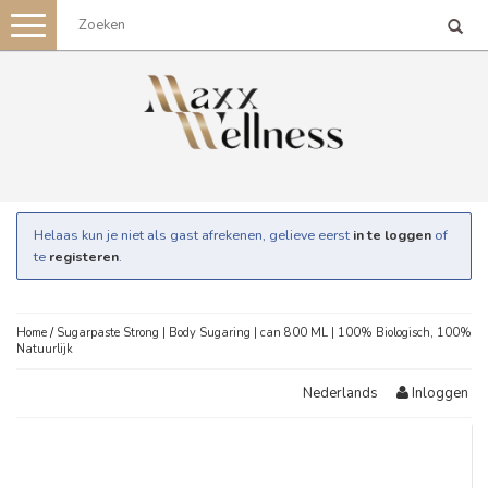
Toggle
navigation
Helaas kun je niet als gast afrekenen, gelieve eerst
in te loggen
of
te
registeren
.
Home
/
Sugarpaste Strong | Body Sugaring | can 800 ML | 100% Biologisch, 100%
Natuurlijk
Inloggen
Nederlands