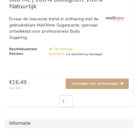
Natuurlijk
Ervaar de nieuwste trend in ontharing met de
gebruiksklare MaXXime Sugarpaste, speciaal
ontwikkeld voor professionele Body
Sugaring.
Beschikbaarheid:
Op voorraad
Reviews:
| Je beoordeling toevoegen
€16,49 .
Toevoegen aan winkelwagen
Excl. btw
Informatie