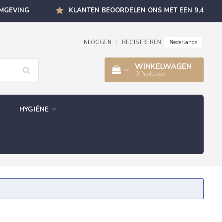
OMGEVING
KLANTEN BEOORDELEN ONS MET EEN 9,4
Nederlands
INLOGGEN
|
REGISTREREN
WINKELWAGEN
0
Producten
HYGIËNE