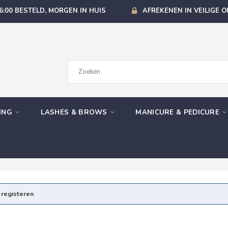
6:00 BESTELD, MORGEN IN HUIS
AFREKENEN IN VEILIGE 
GING
LASHES & BROWS
MANICURE & PEDICURE
e
registeren
.