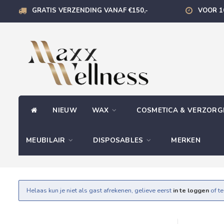
GRATIS VERZENDING VANAF €150,-
VOOR 1
NIEUW
WAX
COSMETICA & VERZOR
MEUBILAIR
DISPOSABLES
MERKEN
Helaas kun je niet als gast afrekenen, gelieve eerst
in te loggen
of t