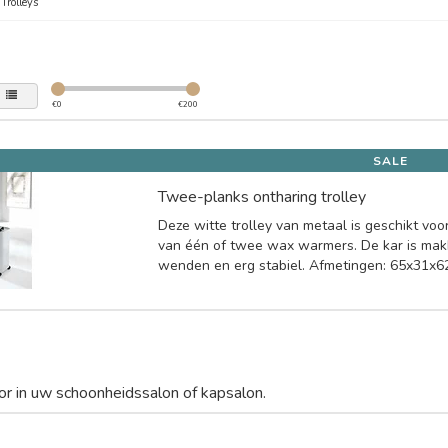
/
Trolleys
€
0
€
200
SALE
Twee-planks ontharing trolley
Deze witte trolley van metaal is geschikt vo
van één of twee wax warmers. De kar is makk
wenden en erg stabiel. Afmetingen: 65x31x6
or in uw schoonheidssalon of kapsalon.