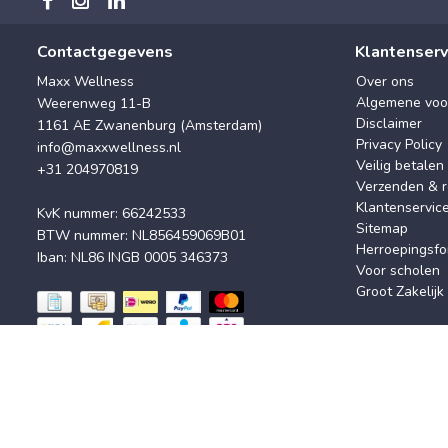
Contactgegevens
Klantenserv
Maxx Wellness
Over ons
Algemene voo
Weerenweg 11-B
Disclaimer
1161 AE Zwanenburg (Amsterdam)
Privacy Policy
info@maxxwellness.nl
Veilig betalen
+31 204970819
Verzenden & r
Klantenservic
KvK nummer: 66242533
Sitemap
BTW nummer: NL856459069B01
Herroepingsfo
Iban: NL86 INGB 0005 346373
Voor scholen
Groot Zakelijk