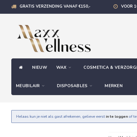
GRATIS VERZENDING VANAF €150,-
VOOR 1
NIEUW
WAX
COSMETICA & VERZOR
MEUBILAIR
DISPOSABLES
MERKEN
Helaas kun je niet als gast afrekenen, gelieve eerst
in te loggen
of t