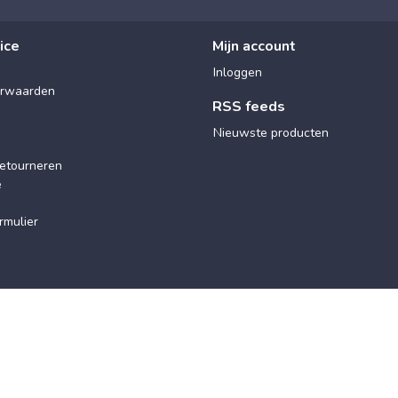
ice
Mijn account
Inloggen
rwaarden
RSS feeds
Nieuwste producten
etourneren
e
rmulier
© 2025 Maxx Wellness