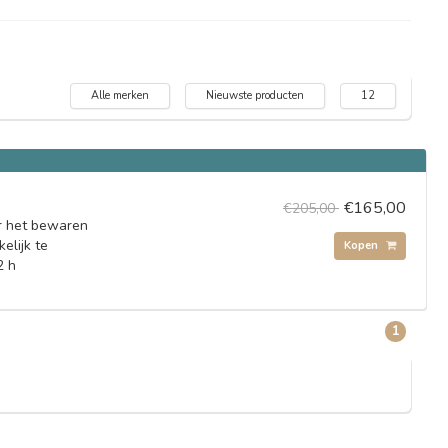
Alle merken
Nieuwste producten
12
€165,00
€205,00
or het bewaren
elijk te
Kopen
2 h
1