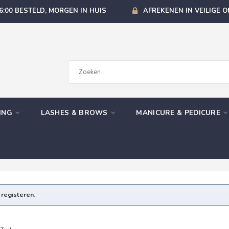
6:00 BESTELD, MORGEN IN HUIS
AFREKENEN IN VEILIGE 
GING
LASHES & BROWS
MANICURE & PEDICURE
e
registeren
.