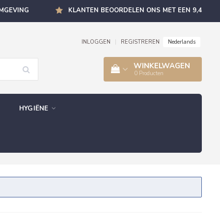
OMGEVING
KLANTEN BEOORDELEN ONS MET EEN 9,4
Nederlands
INLOGGEN
|
REGISTREREN
WINKELWAGEN
0
Producten
HYGIËNE