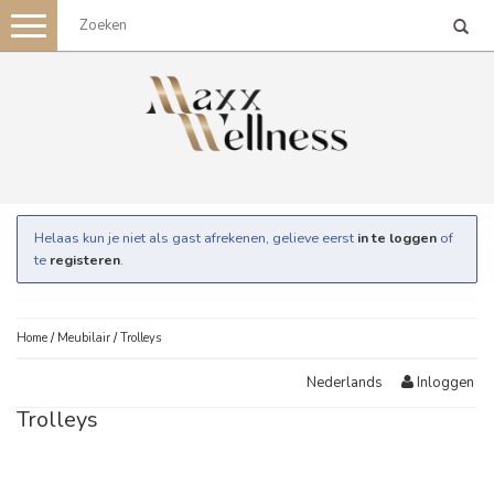
Toggle
navigation
Helaas kun je niet als gast afrekenen, gelieve eerst
in te loggen
of
te
registeren
.
Home
/
Meubilair
/
Trolleys
Inloggen
Nederlands
Trolleys