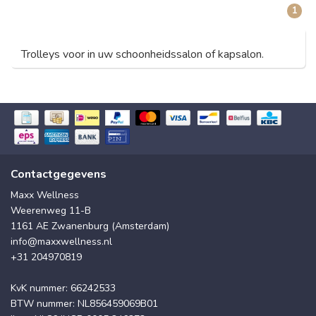
1
Trolleys voor in uw schoonheidssalon of kapsalon.
Contactgegevens
Maxx Wellness
Weerenweg 11-B
1161 AE Zwanenburg (Amsterdam)
info@maxxwellness.nl
+31 204970819
KvK nummer: 66242533
BTW nummer: NL856459069B01