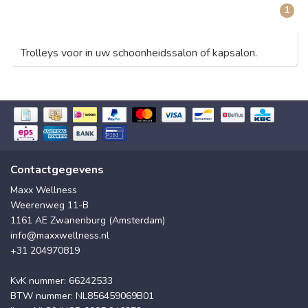
1
Trolleys voor in uw schoonheidssalon of kapsalon.
Contactgegevens
Maxx Wellness
Weerenweg 11-B
1161 AE Zwanenburg (Amsterdam)
info@maxxwellness.nl
+31 204970819
KvK nummer: 66242533
BTW nummer: NL856459069B01