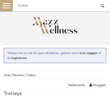
Toggle
navigation
Helaas kun je niet als gast afrekenen, gelieve eerst
in te loggen
of
te
registeren
.
Home
/
Meubilair
/
Trolleys
Inloggen
Nederlands
Trolleys