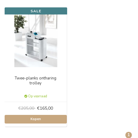
SALE
Twee-planks ontharing
trolley
Op voorraad
€205,00
€165,00
Kopen
1