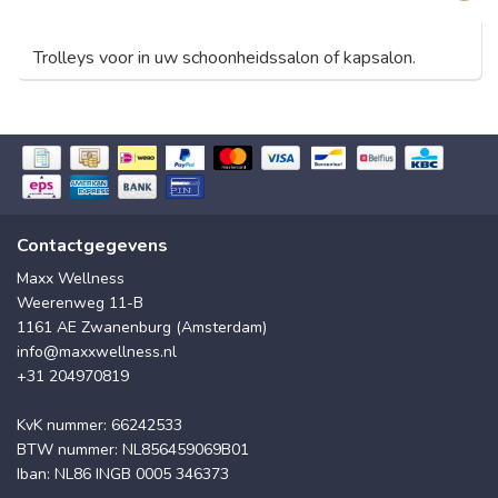
Trolleys voor in uw schoonheidssalon of kapsalon.
Contactgegevens
Maxx Wellness
Weerenweg 11-B
1161 AE Zwanenburg (Amsterdam)
info@maxxwellness.nl
+31 204970819
KvK nummer: 66242533
BTW nummer: NL856459069B01
Iban: NL86 INGB 0005 346373