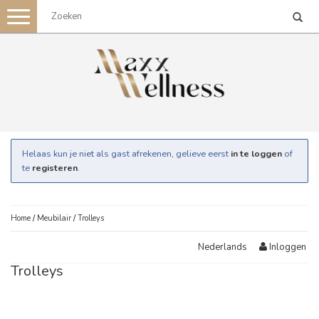
Toggle
navigation
Helaas kun je niet als gast afrekenen, gelieve eerst
in te loggen
of
te
registeren
.
Home
/
Meubilair
/
Trolleys
Inloggen
Nederlands
Trolleys