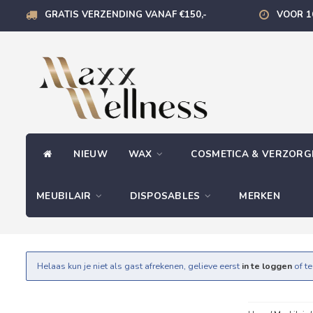
GRATIS VERZENDING VANAF €150,-
VOOR 1
NIEUW
WAX
COSMETICA & VERZOR
MEUBILAIR
DISPOSABLES
MERKEN
Helaas kun je niet als gast afrekenen, gelieve eerst
in te loggen
of t