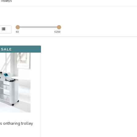
/
Trolleys
€
0
€
200
SALE
 ontharing trolley