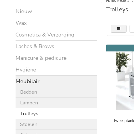
Home
/
Meubilair
Trolleys
Nieuw
Wax
Cosmetica & Verzorging
Lashes & Brows
Manicure & pedicure
Hygiëne
Meubilair
Bedden
Lampen
Trolleys
Twee-planks
Stoelen