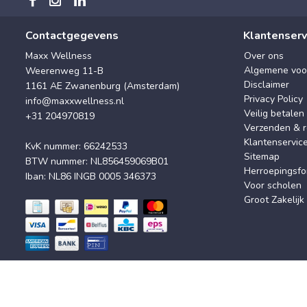
Contactgegevens
Klantenserv
Maxx Wellness
Over ons
Algemene voo
Weerenweg 11-B
Disclaimer
1161 AE Zwanenburg (Amsterdam)
Privacy Policy
info@maxxwellness.nl
Veilig betalen
+31 204970819
Verzenden & r
Klantenservic
KvK nummer: 66242533
Sitemap
BTW nummer: NL856459069B01
Herroepingsfo
Iban: NL86 INGB 0005 346373
Voor scholen
Groot Zakelijk