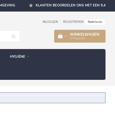
OMGEVING
KLANTEN BEOORDELEN ONS MET EEN 9,4
Nederlands
INLOGGEN
|
REGISTREREN
WINKELWAGEN
0
Producten
HYGIËNE