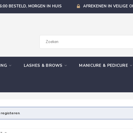
6:00 BESTELD, MORGEN IN HUIS
AFREKENEN IN VEILIGE 
GING
LASHES & BROWS
MANICURE & PEDICURE
e
registeren
.