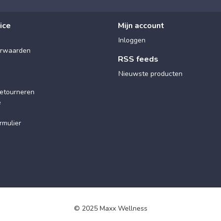
ice
Mijn account
Inloggen
rwaarden
RSS feeds
Nieuwste producten
etourneren
e
rmulier
© 2025 Maxx Wellness