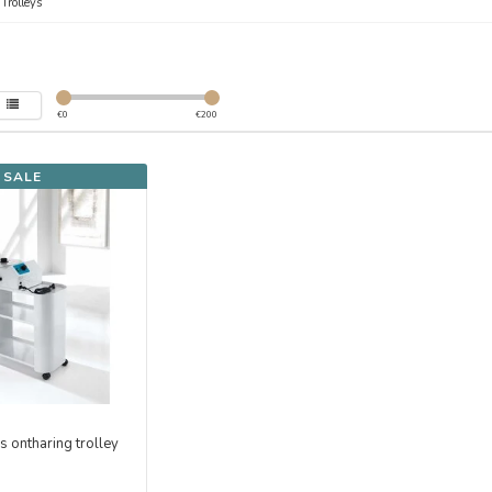
/
Trolleys
€
0
€
200
SALE
 ontharing trolley