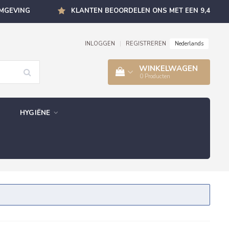
OMGEVING
KLANTEN BEOORDELEN ONS MET EEN 9,4
Nederlands
INLOGGEN
|
REGISTREREN
WINKELWAGEN
0
Producten
HYGIËNE