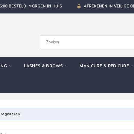
6:00 BESTELD, MORGEN IN HUIS
AFREKENEN IN VEILIGE 
GING
LASHES & BROWS
MANICURE & PEDICURE
e
registeren
.