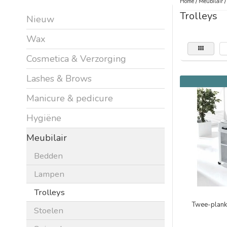
Home
/
Meubilair
Trolleys
Nieuw
Wax
Cosmetica & Verzorging
Lashes & Brows
Manicure & pedicure
Hygiëne
Meubilair
Bedden
Lampen
Trolleys
Twee-planks
Stoelen