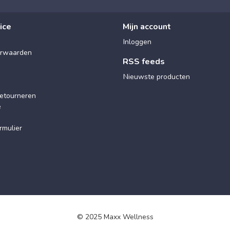
ice
Mijn account
Inloggen
rwaarden
RSS feeds
Nieuwste producten
etourneren
e
rmulier
© 2025 Maxx Wellness