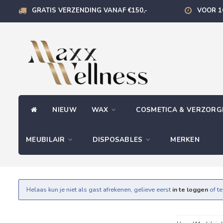
GRATIS VERZENDING VANAF €150,-
VOOR 1
NIEUW
WAX
COSMETICA & VERZOR
MEUBILAIR
DISPOSABLES
MERKEN
Helaas kun je niet als gast afrekenen, gelieve eerst
in te loggen
of t