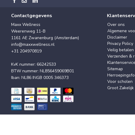
Contactgegevens
Klantenserv
Maxx Wellness
Over ons
Algemene voo
Weerenweg 11-B
Disclaimer
1161 AE Zwanenburg (Amsterdam)
Privacy Policy
info@maxxwellness.nl
Veilig betalen
+31 204970819
Verzenden & r
Klantenservic
KvK nummer: 66242533
Sitemap
BTW nummer: NL856459069B01
Herroepingsfo
Iban: NL86 INGB 0005 346373
Voor scholen
Groot Zakelijk