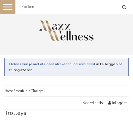
Toggle
navigation
Helaas kun je niet als gast afrekenen, gelieve eerst
in te loggen
of
te
registeren
.
Home
/
Meubilair
/
Trolleys
Inloggen
Nederlands
Trolleys