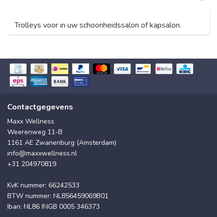
Trolleys voor in uw schoonheidssalon of kapsalon.
Contactgegevens
Maxx Wellness
Weerenweg 11-B
1161 AE Zwanenburg (Amsterdam)
info@maxxwellness.nl
+31 204970819
KvK nummer: 66242533
BTW nummer: NL856459069B01
Iban: NL86 INGB 0005 346373