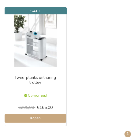
SALE
Twee-planks ontharing
trolley
Op voorraad
€205,00
€165,00
Kopen
1