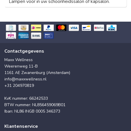
Lampen voor in uw schoonheidssalon of kapsalon.
Contactgegevens
Maxx Wellness
Weerenweg 11-B
1161 AE Zwanenburg (Amsterdam)
info@maxxwellness.nl
+31 204970819
KvK nummer: 66242533
BTW nummer: NL856459069B01
Iban: NL86 INGB 0005 346373
Klantenservice