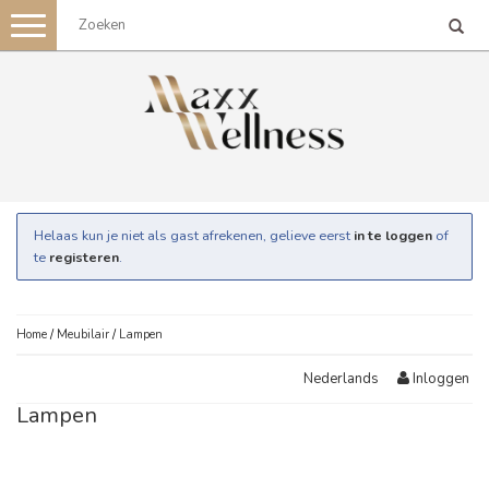
Toggle
navigation
Helaas kun je niet als gast afrekenen, gelieve eerst
in te loggen
of
te
registeren
.
Home
/
Meubilair
/
Lampen
Inloggen
Nederlands
Lampen