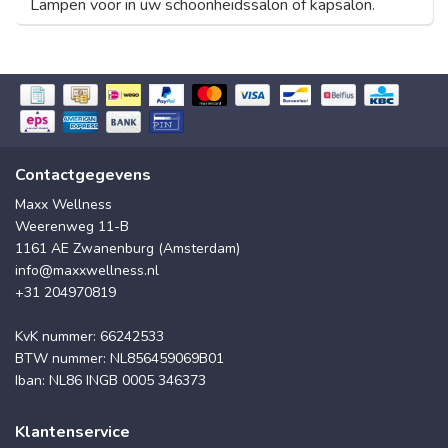
Lampen voor in uw schoonheidssalon of kapsalon.
Contactgegevens
Maxx Wellness
Weerenweg 11-B
1161 AE Zwanenburg (Amsterdam)
info@maxxwellness.nl
+31 204970819
KvK nummer: 66242533
BTW nummer: NL856459069B01
Iban: NL86 INGB 0005 346373
Klantenservice