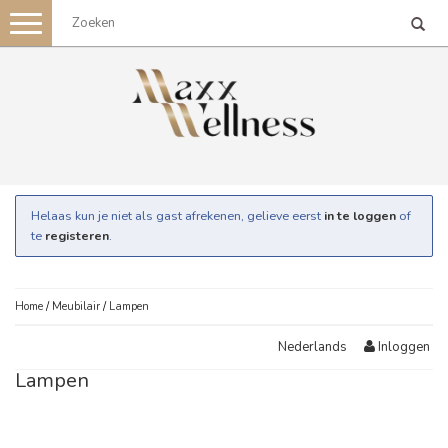
Toggle
navigation
Helaas kun je niet als gast afrekenen, gelieve eerst
in te loggen
of
te
registeren
.
Home
/
Meubilair
/
Lampen
Inloggen
Nederlands
Lampen