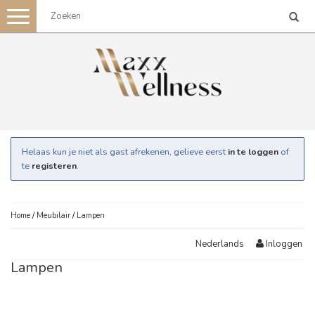
Toggle
navigation
Helaas kun je niet als gast afrekenen, gelieve eerst
in te loggen
of
te
registeren
.
Home
/
Meubilair
/
Lampen
Inloggen
Nederlands
Lampen