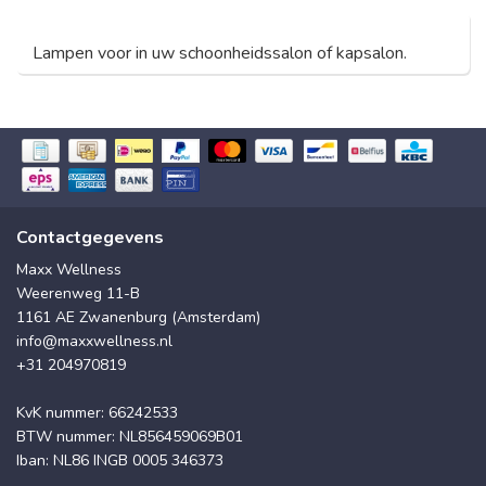
Lampen voor in uw schoonheidssalon of kapsalon.
Contactgegevens
Maxx Wellness
Weerenweg 11-B
1161 AE Zwanenburg (Amsterdam)
info@maxxwellness.nl
+31 204970819
KvK nummer: 66242533
BTW nummer: NL856459069B01
Iban: NL86 INGB 0005 346373