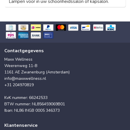
Lampen voor in uw schoonheidssalon of kapsalon.
Contactgegevens
Maxx Wellness
Weerenweg 11-B
1161 AE Zwanenburg (Amsterdam)
info@maxxwellness.nl
+31 204970819
KvK nummer: 66242533
BTW nummer: NL856459069B01
Iban: NL86 INGB 0005 346373
Klantenservice