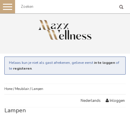
Toggle
navigation
Helaas kun je niet als gast afrekenen, gelieve eerst
in te loggen
of
te
registeren
.
Home
/
Meubilair
/
Lampen
Inloggen
Nederlands
Lampen