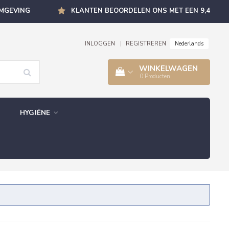
OMGEVING
KLANTEN BEOORDELEN ONS MET EEN 9,4
Nederlands
INLOGGEN
|
REGISTREREN
WINKELWAGEN
0
Producten
HYGIËNE