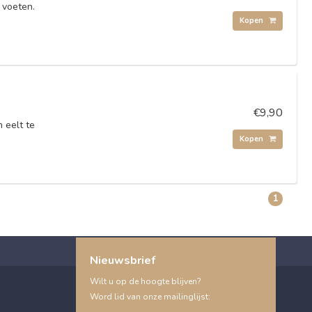
 voeten.
Kopen
€9,90
 eelt te
Kopen
1
Nieuwsbrief
Wilt u op de hoogte blijven?
Word lid van onze mailinglijst: