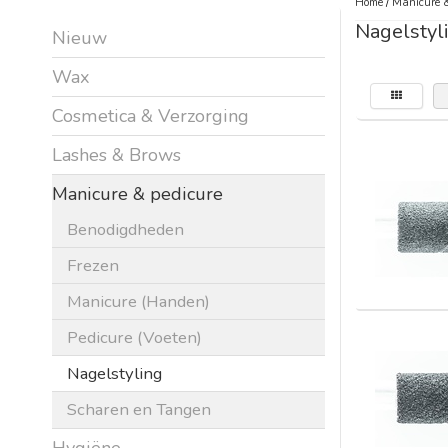
Home
/
Manicure &
Nagelstyl
Nieuw
Wax
Cosmetica & Verzorging
Lashes & Brows
Manicure & pedicure
Benodigdheden
Frezen
Manicure (Handen)
Pedicure (Voeten)
Nagelstyling
Scharen en Tangen
Hygiëne