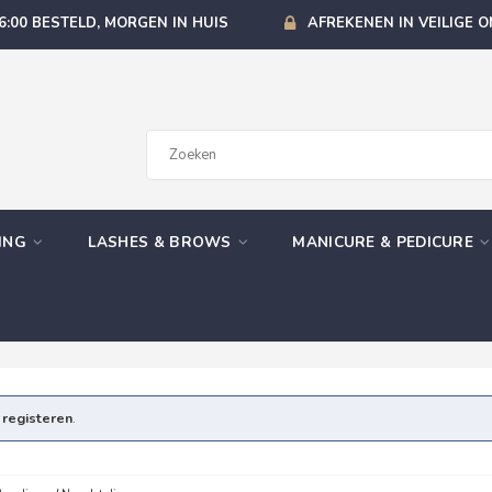
6:00 BESTELD, MORGEN IN HUIS
AFREKENEN IN VEILIGE 
GING
LASHES & BROWS
MANICURE & PEDICURE
e
registeren
.