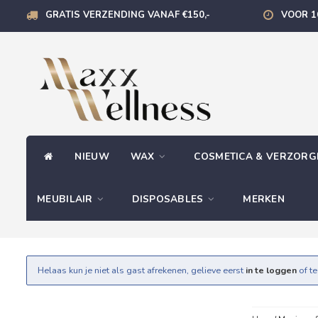
GRATIS VERZENDING VANAF €150,-
VOOR 1
NIEUW
WAX
COSMETICA & VERZOR
MEUBILAIR
DISPOSABLES
MERKEN
Helaas kun je niet als gast afrekenen, gelieve eerst
in te loggen
of t