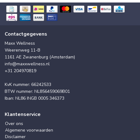
Contactgegevens
Maxx Wellness
Weerenweg 11-B
1161 AE Zwanenburg (Amsterdam)
info@maxxwellness.nl
+31 204970819
KvK nummer: 66242533
BTW nummer: NL856459069B01
Iban: NL86 INGB 0005 346373
Klantenservice
Over ons
Algemene voorwaarden
Disclaimer