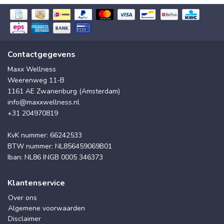
Contactgegevens
Maxx Wellness
Weerenweg 11-B
1161 AE Zwanenburg (Amsterdam)
info@maxxwellness.nl
+31 204970819
KvK nummer: 66242533
BTW nummer: NL856459069B01
Iban: NL86 INGB 0005 346373
Klantenservice
Over ons
Algemene voorwaarden
Disclaimer