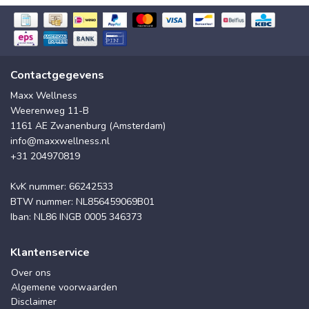
Contactgegevens
Maxx Wellness
Weerenweg 11-B
1161 AE Zwanenburg (Amsterdam)
info@maxxwellness.nl
+31 204970819
KvK nummer: 66242533
BTW nummer: NL856459069B01
Iban: NL86 INGB 0005 346373
Klantenservice
Over ons
Algemene voorwaarden
Disclaimer