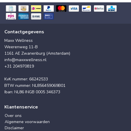
Contactgegevens
Maxx Wellness
Weerenweg 11-B
1161 AE Zwanenburg (Amsterdam)
info@maxxwellness.nl
+31 204970819
KvK nummer: 66242533
BTW nummer: NL856459069B01
Iban: NL86 INGB 0005 346373
Klantenservice
Over ons
Algemene voorwaarden
Disclaimer