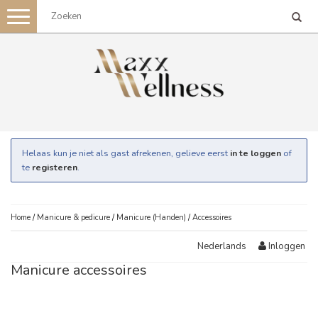
Toggle
navigation
Helaas kun je niet als gast afrekenen, gelieve eerst
in te loggen
of
te
registeren
.
Home
/
Manicure & pedicure
/
Manicure (Handen)
/
Accessoires
Inloggen
Nederlands
Manicure accessoires