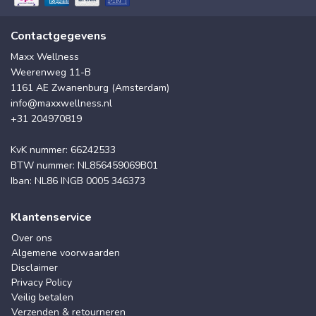
Contactgegevens
Maxx Wellness
Weerenweg 11-B
1161 AE Zwanenburg (Amsterdam)
info@maxxwellness.nl
+31 204970819
KvK nummer: 66242533
BTW nummer: NL856459069B01
Iban: NL86 INGB 0005 346373
Klantenservice
Over ons
Algemene voorwaarden
Disclaimer
Privacy Policy
Veilig betalen
Verzenden & retourneren