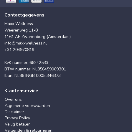
Contactgegevens
Maxx Wellness
Weerenweg 11-B
1161 AE Zwanenburg (Amsterdam)
info@maxxwellness.nl
+31 204970819
KvK nummer: 66242533
BTW nummer: NL856459069B01
Iban: NL86 INGB 0005 346373
Klantenservice
Over ons
Algemene voorwaarden
Disclaimer
Privacy Policy
Veilig betalen
Verzenden & retourneren