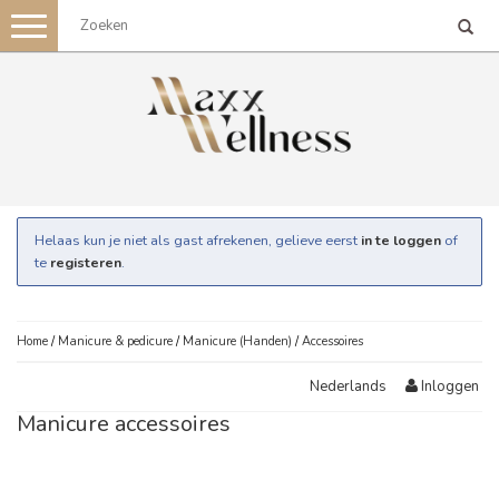
Toggle
navigation
Helaas kun je niet als gast afrekenen, gelieve eerst
in te loggen
of
te
registeren
.
Home
/
Manicure & pedicure
/
Manicure (Handen)
/
Accessoires
Inloggen
Nederlands
Manicure accessoires