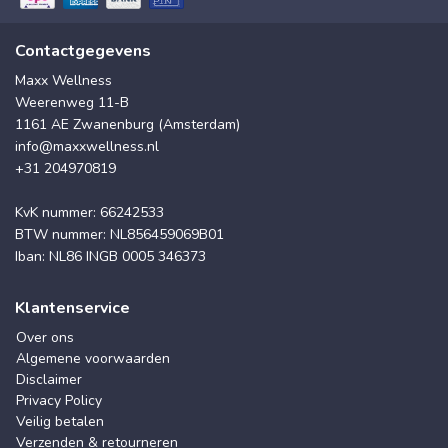
Contactgegevens
Maxx Wellness
Weerenweg 11-B
1161 AE Zwanenburg (Amsterdam)
info@maxxwellness.nl
+31 204970819
KvK nummer: 66242533
BTW nummer: NL856459069B01
Iban: NL86 INGB 0005 346373
Klantenservice
Over ons
Algemene voorwaarden
Disclaimer
Privacy Policy
Veilig betalen
Verzenden & retourneren