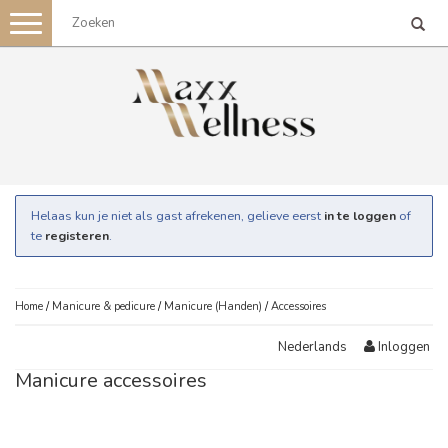
Toggle
navigation
Helaas kun je niet als gast afrekenen, gelieve eerst
in te loggen
of
te
registeren
.
Home
/
Manicure & pedicure
/
Manicure (Handen)
/
Accessoires
Inloggen
Nederlands
Manicure accessoires