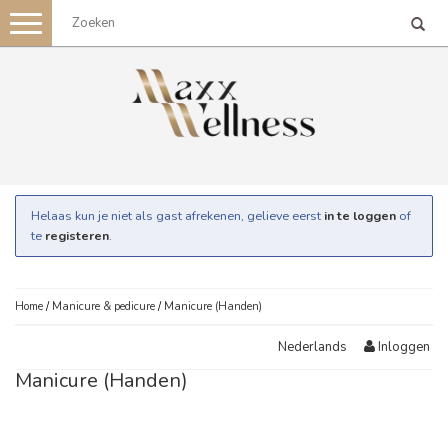
Toggle
navigation
Helaas kun je niet als gast afrekenen, gelieve eerst
in te loggen
of
te
registeren
.
Home
/
Manicure & pedicure
/
Manicure (Handen)
Inloggen
Nederlands
Manicure (Handen)