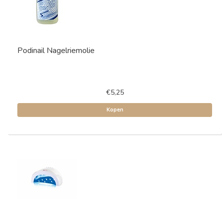
Podinail Nagelriemolie
€5,25
Kopen