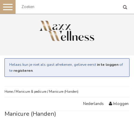
Toggle
navigation
Helaas kun je niet als gast afrekenen, gelieve eerst
in te loggen
of
te
registeren
.
Home
/
Manicure & pedicure
/
Manicure (Handen)
Inloggen
Nederlands
Manicure (Handen)