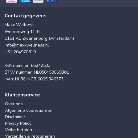
Contactgegevens
Maxx Wellness
Weerenweg 11-B
1161 AE Zwanenburg (Amsterdam)
info@maxxwellness.nl
+31 204970819
KvK nummer: 66242533
BTW nummer: NL856459069B01
Iban: NL86 INGB 0005 346373
Klantenservice
Over ons
Algemene voorwaarden
Disclaimer
Privacy Policy
Veilig betalen
Verzenden & retourneren