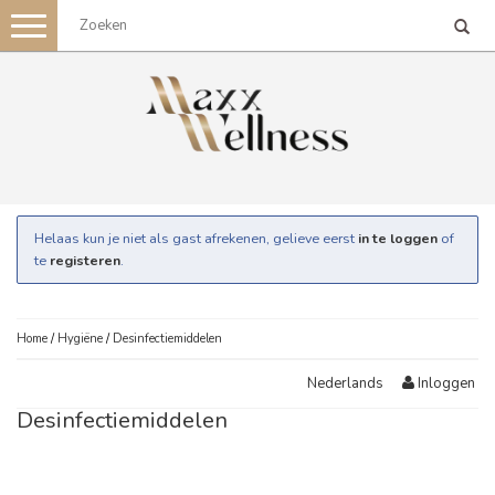
Toggle
navigation
Helaas kun je niet als gast afrekenen, gelieve eerst
in te loggen
of
te
registeren
.
Home
/
Hygiëne
/
Desinfectiemiddelen
Inloggen
Nederlands
Desinfectiemiddelen