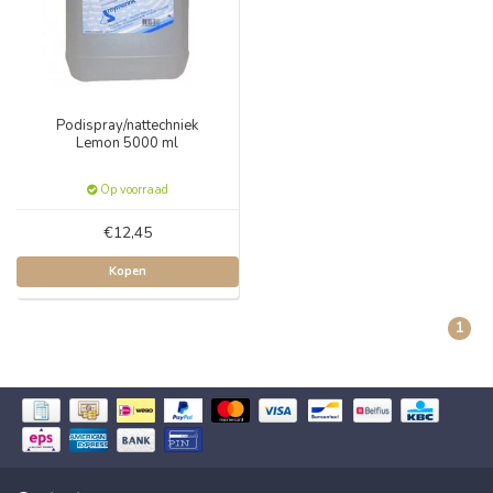
Podispray/nattechniek
Lemon 5000 ml
Op voorraad
€12,45
Kopen
1