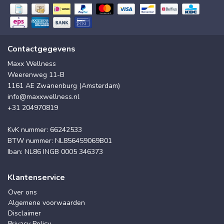
Contactgegevens
Maxx Wellness
Weerenweg 11-B
1161 AE Zwanenburg (Amsterdam)
info@maxxwellness.nl
+31 204970819
KvK nummer: 66242533
BTW nummer: NL856459069B01
Iban: NL86 INGB 0005 346373
Klantenservice
Over ons
Algemene voorwaarden
Disclaimer
Privacy Policy