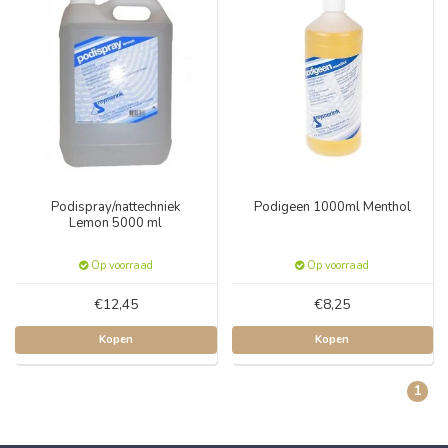
Podispray/nattechniek
Podigeen 1000ml Menthol
Lemon 5000 ml
Op voorraad
Op voorraad
€12,45
€8,25
Kopen
Kopen
1