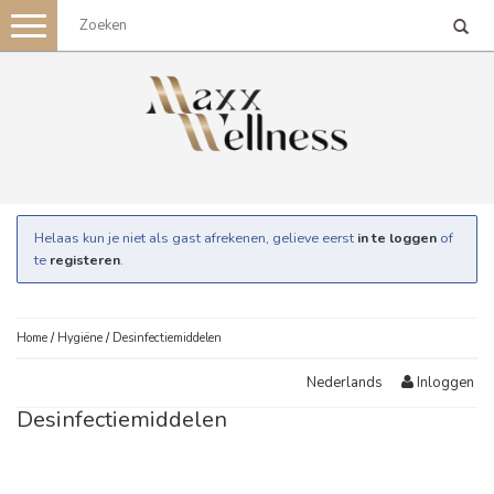
Toggle
navigation
Helaas kun je niet als gast afrekenen, gelieve eerst
in te loggen
of
te
registeren
.
Home
/
Hygiëne
/
Desinfectiemiddelen
Inloggen
Nederlands
Desinfectiemiddelen