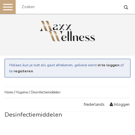
Toggle
navigation
Helaas kun je niet als gast afrekenen, gelieve eerst
in te loggen
of
te
registeren
.
Home
/
Hygiëne
/
Desinfectiemiddelen
Inloggen
Nederlands
Desinfectiemiddelen