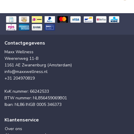
Contactgegevens
Maxx Wellness
Weerenweg 11-B
1161 AE Zwanenburg (Amsterdam)
info@maxxwellness.nl
+31 204970819
KvK nummer: 66242533
BTW nummer: NL856459069B01
Iban: NL86 INGB 0005 346373
Klantenservice
Over ons