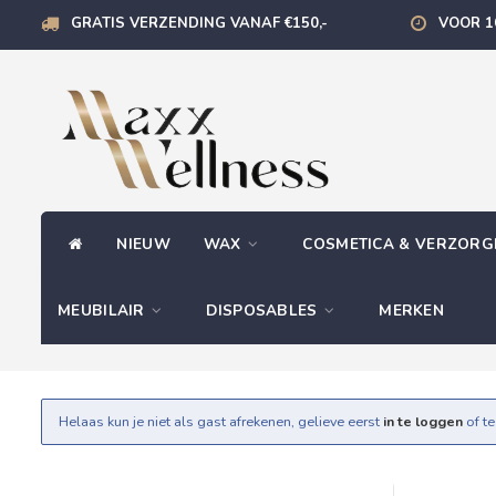
GRATIS VERZENDING VANAF €150,-
VOOR 1
NIEUW
WAX
COSMETICA & VERZOR
MEUBILAIR
DISPOSABLES
MERKEN
Helaas kun je niet als gast afrekenen, gelieve eerst
in te loggen
of t