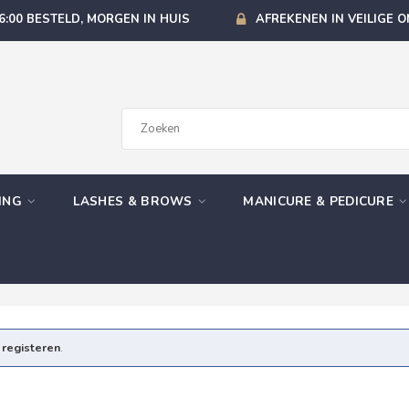
6:00 BESTELD, MORGEN IN HUIS
AFREKENEN IN VEILIGE 
GING
LASHES & BROWS
MANICURE & PEDICURE
e
registeren
.