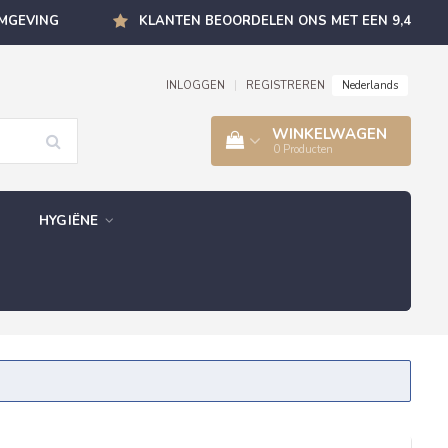
OMGEVING
KLANTEN BEOORDELEN ONS MET EEN 9,4
Nederlands
INLOGGEN
|
REGISTREREN
WINKELWAGEN
0
Producten
HYGIËNE