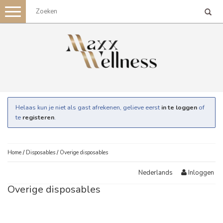
Toggle
navigation
Helaas kun je niet als gast afrekenen, gelieve eerst
in te loggen
of
te
registeren
.
Home
/
Disposables
/
Overige disposables
Inloggen
Nederlands
Overige disposables