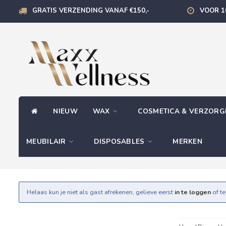
GRATIS VERZENDING VANAF €150,-
VOOR 1
NIEUW
WAX
COSMETICA & VERZOR
MEUBILAIR
DISPOSABLES
MERKEN
Helaas kun je niet als gast afrekenen, gelieve eerst
in te loggen
of t