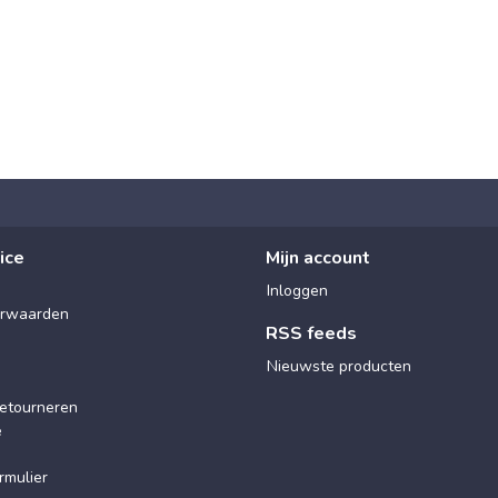
ice
Mijn account
Inloggen
rwaarden
RSS feeds
Nieuwste producten
etourneren
e
rmulier