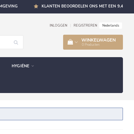
OMGEVING
KLANTEN BEOORDELEN ONS MET EEN 9,4
Nederlands
INLOGGEN
|
REGISTREREN
WINKELWAGEN
0
Producten
HYGIËNE