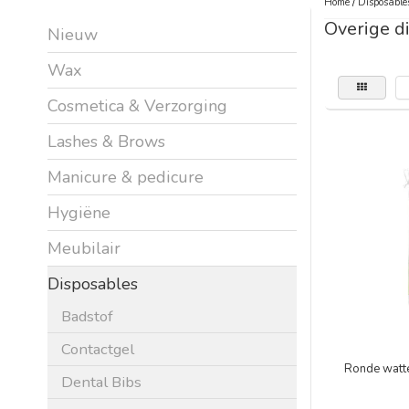
Home
/
Disposable
Overige d
Nieuw
Wax
Cosmetica & Verzorging
Lashes & Brows
Manicure & pedicure
Hygiëne
Meubilair
Disposables
Badstof
Contactgel
Ronde watte
Dental Bibs