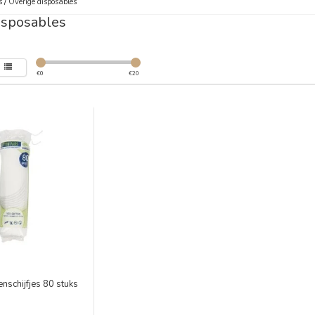
s
/
Overige disposables
isposables
€
0
€
20
nschijfjes 80 stuks