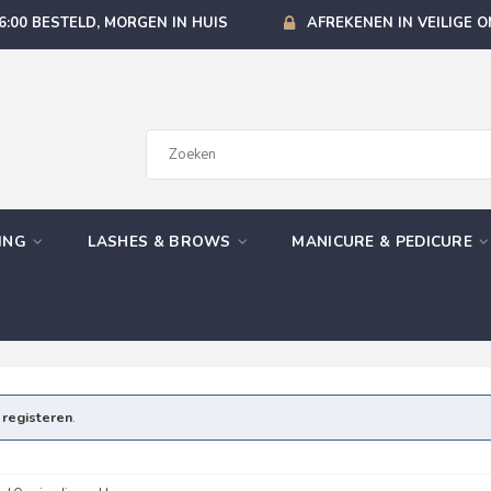
6:00 BESTELD, MORGEN IN HUIS
AFREKENEN IN VEILIGE 
GING
LASHES & BROWS
MANICURE & PEDICURE
e
registeren
.