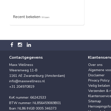
Recent bekeken
Wissen
Contactgegevens
Klantenserv
Maxx Wellness
Over ons
Algemene voo
Weerenweg 11-B
Disclaimer
1161 AE Zwanenburg (Amsterdam)
Privacy Policy
info@maxxwellness.nl
Veilig betalen
+31 204970819
Verzenden & r
Klantenservic
KvK nummer: 66242533
Sitemap
BTW nummer: NL856459069B01
Herroepingsfo
Iban: NL86 INGB 0005 346373