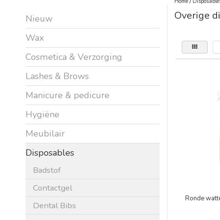
Home
/
Disposable
Overige d
Nieuw
Wax
Cosmetica & Verzorging
Lashes & Brows
Manicure & pedicure
Hygiëne
Meubilair
Disposables
Badstof
Contactgel
Ronde watte
Dental Bibs