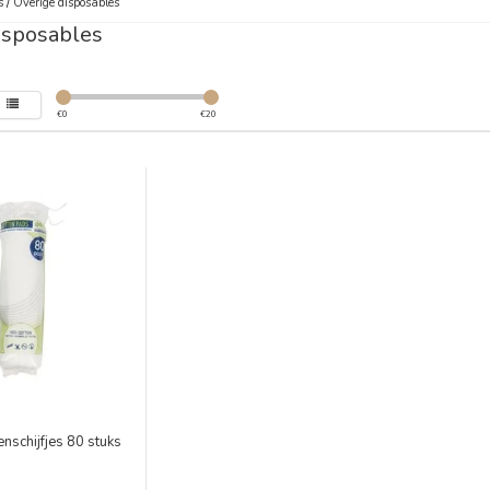
s
/
Overige disposables
isposables
€
0
€
20
nschijfjes 80 stuks