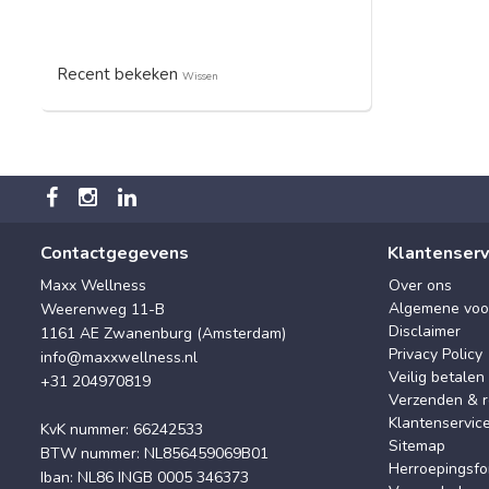
Recent bekeken
Wissen
Contactgegevens
Klantenserv
Maxx Wellness
Over ons
Algemene voo
Weerenweg 11-B
Disclaimer
1161 AE Zwanenburg (Amsterdam)
Privacy Policy
info@maxxwellness.nl
Veilig betalen
+31 204970819
Verzenden & r
Klantenservic
KvK nummer: 66242533
Sitemap
BTW nummer: NL856459069B01
Herroepingsfo
Iban: NL86 INGB 0005 346373