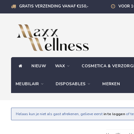
GRATIS VERZENDING VANAF €150,-
VOOR 1
NIEUW
WAX
COSMETICA & VERZOR
MEUBILAIR
DISPOSABLES
MERKEN
Helaas kun je niet als gast afrekenen, gelieve eerst
in te loggen
of t