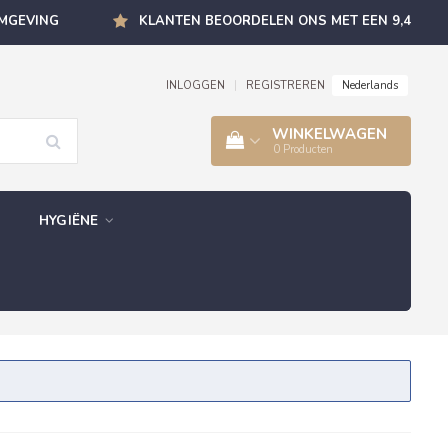
OMGEVING
KLANTEN BEOORDELEN ONS MET EEN 9,4
Nederlands
INLOGGEN
|
REGISTREREN
WINKELWAGEN
0
Producten
HYGIËNE