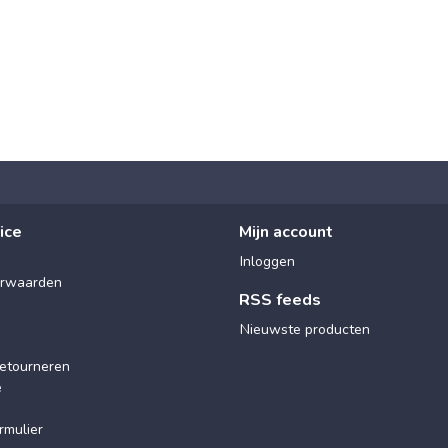
ice
Mijn account
Inloggen
rwaarden
RSS feeds
Nieuwste producten
etourneren
e
rmulier