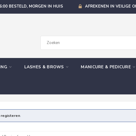
6:00 BESTELD, MORGEN IN HUIS
AFREKENEN IN VEILIGE 
GING
LASHES & BROWS
MANICURE & PEDICURE
e
registeren
.