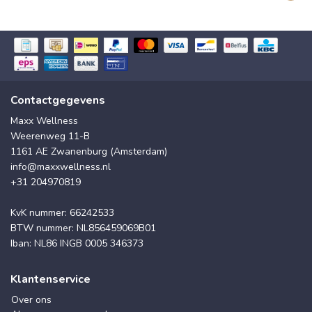
Contactgegevens
Maxx Wellness
Weerenweg 11-B
1161 AE Zwanenburg (Amsterdam)
info@maxxwellness.nl
+31 204970819
KvK nummer: 66242533
BTW nummer: NL856459069B01
Iban: NL86 INGB 0005 346373
Klantenservice
Over ons