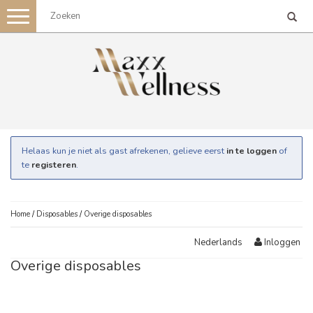
Toggle
navigation
Helaas kun je niet als gast afrekenen, gelieve eerst
in te loggen
of
te
registeren
.
Home
/
Disposables
/
Overige disposables
Inloggen
Nederlands
Overige disposables