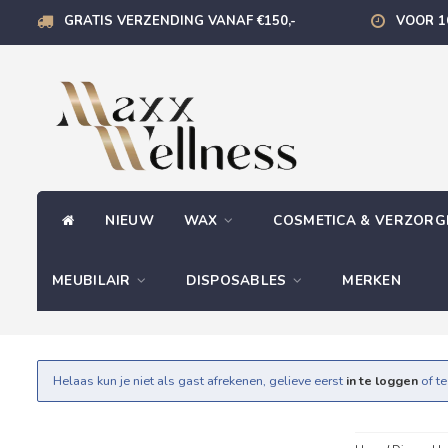
GRATIS VERZENDING VANAF €150,-
VOOR 1
NIEUW
WAX
COSMETICA & VERZOR
MEUBILAIR
DISPOSABLES
MERKEN
Helaas kun je niet als gast afrekenen, gelieve eerst
in te loggen
of t