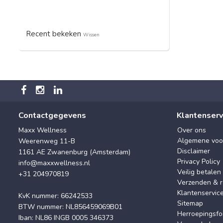
Recent bekeken
Wissen
Contactgegevens
Klantenserv
Maxx Wellness
Over ons
Algemene voo
Weerenweg 11-B
Disclaimer
1161 AE Zwanenburg (Amsterdam)
Privacy Policy
info@maxxwellness.nl
Veilig betalen
+31 204970819
Verzenden & r
Klantenservic
KvK nummer: 66242533
Sitemap
BTW nummer: NL856459069B01
Herroepingsfo
Iban: NL86 INGB 0005 346373