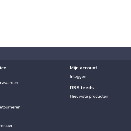
ice
Mijn account
Inloggen
rwaarden
RSS feeds
Nieuwste producten
etourneren
e
rmulier