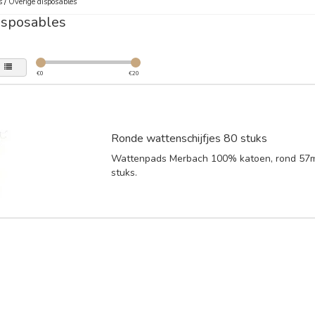
s
/
Overige disposables
isposables
€
0
€
20
Ronde wattenschijfjes 80 stuks
Wattenpads Merbach 100% katoen, rond 57m
stuks.