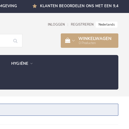
OMGEVING
KLANTEN BEOORDELEN ONS MET EEN 9,4
Nederlands
INLOGGEN
|
REGISTREREN
WINKELWAGEN
0
Producten
HYGIËNE