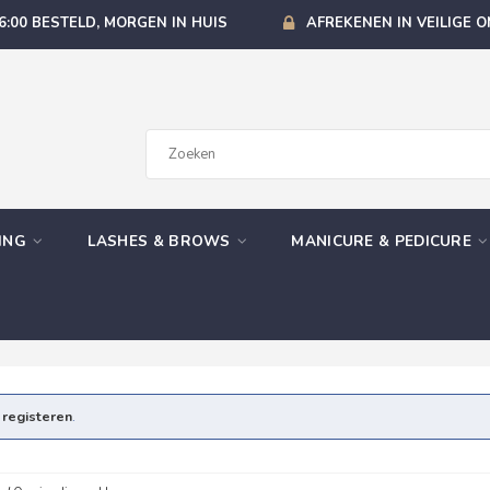
6:00 BESTELD, MORGEN IN HUIS
AFREKENEN IN VEILIGE 
GING
LASHES & BROWS
MANICURE & PEDICURE
e
registeren
.