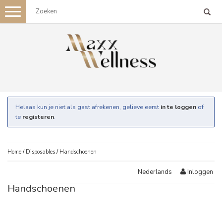
Toggle
navigation
Helaas kun je niet als gast afrekenen, gelieve eerst
in te loggen
of
te
registeren
.
Home
/
Disposables
/
Handschoenen
Inloggen
Nederlands
Handschoenen