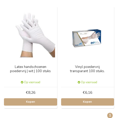
Latex handschoenen
Vinyl poedervrij
poedervrij | wit | 100 stuks
transparant 100 stuks.
Op voorraad
Op voorraad
€8,26
€6,16
Kopen
Kopen
1