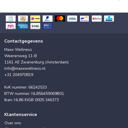
Contactgegevens
Maxx Wellness
Weerenweg 11-B
1161 AE Zwanenburg (Amsterdam)
info@maxxwellness.nl
+31 204970819
KvK nummer: 66242533
BTW nummer: NL856459069B01
Iban: NL86 INGB 0005 346373
Klantenservice
Over ons