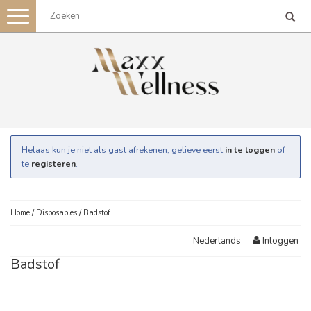
Toggle
navigation
Helaas kun je niet als gast afrekenen, gelieve eerst
in te loggen
of
te
registeren
.
Home
/
Disposables
/
Badstof
Inloggen
Nederlands
Badstof