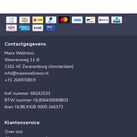
Contactgegevens
Maxx Wellness
Weerenweg 11-B
1161 AE Zwanenburg (Amsterdam)
info@maxxwellness.nl
+31 204970819
KvK nummer: 66242533
BTW nummer: NL856459069B01
Iban: NL86 INGB 0005 346373
Klantenservice
Over ons