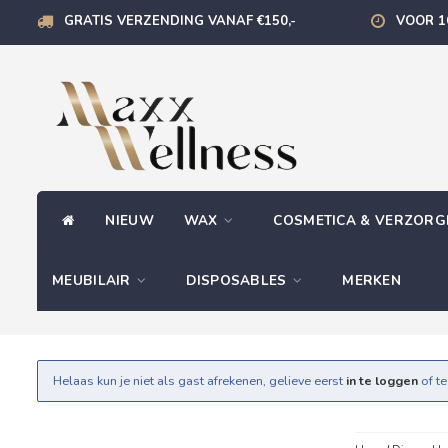
GRATIS VERZENDING VANAF €150,-
VOOR 1
NIEUW
WAX
COSMETICA & VERZOR
MEUBILAIR
DISPOSABLES
MERKEN
Helaas kun je niet als gast afrekenen, gelieve eerst
in te loggen
of t