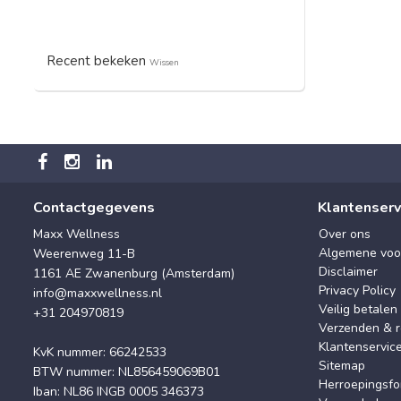
Recent bekeken
Wissen
Contactgegevens
Klantenserv
Maxx Wellness
Over ons
Algemene voo
Weerenweg 11-B
Disclaimer
1161 AE Zwanenburg (Amsterdam)
Privacy Policy
info@maxxwellness.nl
Veilig betalen
+31 204970819
Verzenden & r
Klantenservic
KvK nummer: 66242533
Sitemap
BTW nummer: NL856459069B01
Herroepingsfo
Iban: NL86 INGB 0005 346373