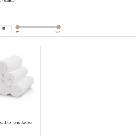
s
/
Badstof
€
0
€
10
 zachte handdoeken