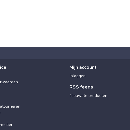
ice
Mijn account
Inloggen
rwaarden
RSS feeds
Nieuwste producten
etourneren
e
rmulier