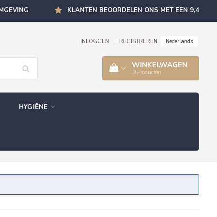
OMGEVING
KLANTEN BEOORDELEN ONS MET EEN 9,4
Nederlands
INLOGGEN
|
REGISTREREN
WINKELWAGEN
0
Producten
HYGIËNE