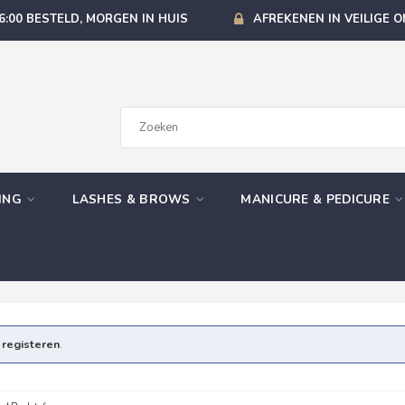
6:00 BESTELD, MORGEN IN HUIS
AFREKENEN IN VEILIGE 
GING
LASHES & BROWS
MANICURE & PEDICURE
e
registeren
.