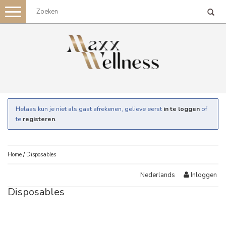
Toggle
navigation
Helaas kun je niet als gast afrekenen, gelieve eerst
in te loggen
of
te
registeren
.
Home
/
Disposables
Inloggen
Nederlands
Disposables