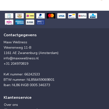
Contactgegevens
Maxx Wellness
Weerenweg 11-B
1161 AE Zwanenburg (Amsterdam)
info@maxxwellness.nl
+31 204970819
KvK nummer: 66242533
BTW nummer: NL856459069B01
Iban: NL86 INGB 0005 346373
Klantenservice
Over ons