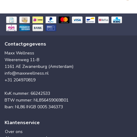
Contactgegevens
Maxx Wellness
Weerenweg 11-B
1161 AE Zwanenburg (Amsterdam)
info@maxxwellness.nl
+31 204970819
KvK nummer: 66242533
BTW nummer: NL856459069B01
Iban: NL86 INGB 0005 346373
Klantenservice
Over ons