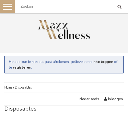
Toggle
navigation
Helaas kun je niet als gast afrekenen, gelieve eerst
in te loggen
of
te
registeren
.
Home
/
Disposables
Inloggen
Nederlands
Disposables