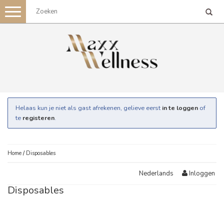
Toggle
navigation
Helaas kun je niet als gast afrekenen, gelieve eerst
in te loggen
of
te
registeren
.
Home
/
Disposables
Inloggen
Nederlands
Disposables