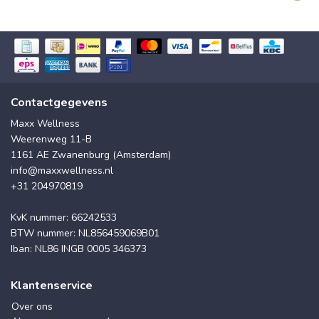
Contactgegevens
Maxx Wellness
Weerenweg 11-B
1161 AE Zwanenburg (Amsterdam)
info@maxxwellness.nl
+31 204970819
KvK nummer: 66242533
BTW nummer: NL856459069B01
Iban: NL86 INGB 0005 346373
Klantenservice
Over ons