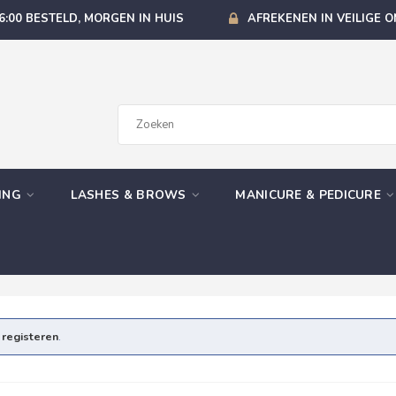
6:00 BESTELD, MORGEN IN HUIS
AFREKENEN IN VEILIGE 
GING
LASHES & BROWS
MANICURE & PEDICURE
e
registeren
.