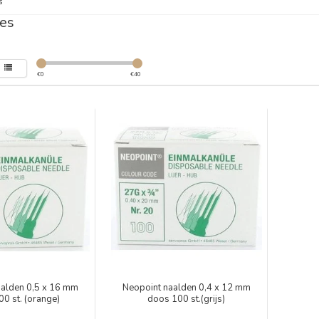
s
es
€
0
€
40
aalden 0,5 x 16 mm
Neopoint naalden 0,4 x 12 mm
0 st. (orange)
doos 100 st.(grijs)