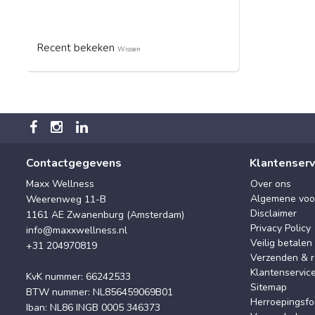
Recent bekeken
Wissen
Contactgegevens
Klantenserv
Maxx Wellness
Over ons
Algemene voo
Weerenweg 11-B
Disclaimer
1161 AE Zwanenburg (Amsterdam)
Privacy Policy
info@maxxwellness.nl
Veilig betalen
+31 204970819
Verzenden & r
Klantenservic
KvK nummer: 66242533
Sitemap
BTW nummer: NL856459069B01
Herroepingsfo
Iban: NL86 INGB 0005 346373