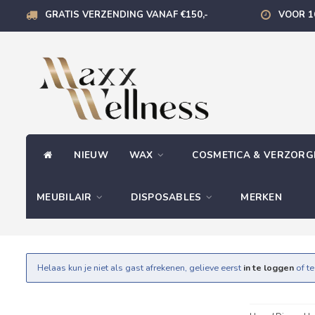
GRATIS VERZENDING VANAF €150,-
VOOR 1
NIEUW
WAX
COSMETICA & VERZOR
MEUBILAIR
DISPOSABLES
MERKEN
Helaas kun je niet als gast afrekenen, gelieve eerst
in te loggen
of t