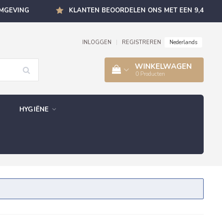
OMGEVING
KLANTEN BEOORDELEN ONS MET EEN 9,4
Nederlands
INLOGGEN
|
REGISTREREN
WINKELWAGEN
0
Producten
HYGIËNE