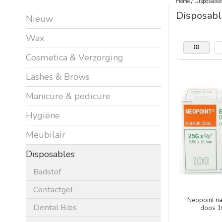
Home
/
Disposable
Disposabl
Nieuw
Wax
Cosmetica & Verzorging
Lashes & Brows
Manicure & pedicure
Hygiëne
Meubilair
Disposables
Badstof
Contactgel
Neopoint n
Dental Bibs
doos 10