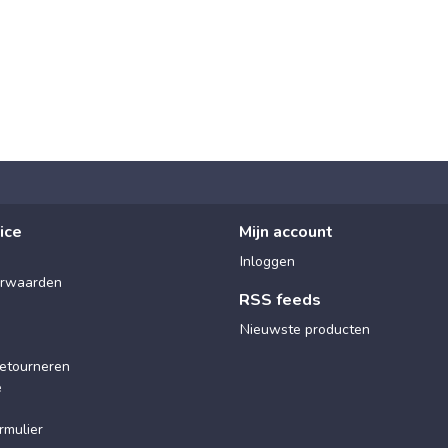
ice
Mijn account
Inloggen
rwaarden
RSS feeds
Nieuwste producten
etourneren
e
rmulier