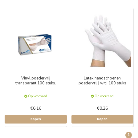
Vinyl poedervrij
Latex handschoenen
transparant 100 stuks.
poedervrij | wit | 100 stuks
Op voorraad
Op voorraad
€6,16
€8,26
Kopen
Kopen
1