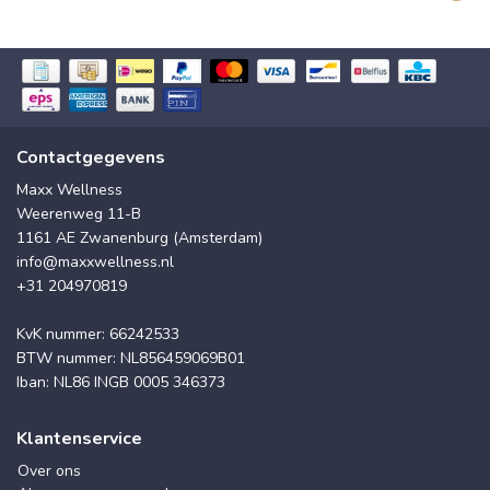
Contactgegevens
Maxx Wellness
Weerenweg 11-B
1161 AE Zwanenburg (Amsterdam)
info@maxxwellness.nl
+31 204970819
KvK nummer: 66242533
BTW nummer: NL856459069B01
Iban: NL86 INGB 0005 346373
Klantenservice
Over ons