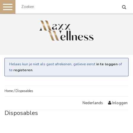
Toggle
navigation
Helaas kun je niet als gast afrekenen, gelieve eerst
in te loggen
of
te
registeren
.
Home
/
Disposables
Inloggen
Nederlands
Disposables