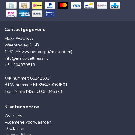
Contactgegevens
Maxx Wellness
Weerenweg 11-B
1161 AE Zwanenburg (Amsterdam)
info@maxxwellness.nl
+31 204970819
KvK nummer: 66242533
BTW nummer: NL856459069B01
Iban: NL86 INGB 0005 346373
Klantenservice
Over ons
Algemene voorwaarden
Disclaimer
Privacy Policy