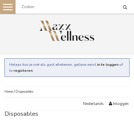
Toggle
navigation
Helaas kun je niet als gast afrekenen, gelieve eerst
in te loggen
of
te
registeren
.
Home
/
Disposables
Inloggen
Nederlands
Disposables