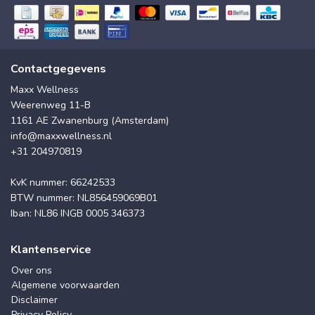
Contactgegevens
Maxx Wellness
Weerenweg 11-B
1161 AE Zwanenburg (Amsterdam)
info@maxxwellness.nl
+31 204970819
KvK nummer: 66242533
BTW nummer: NL856459069B01
Iban: NL86 INGB 0005 346373
Klantenservice
Over ons
Algemene voorwaarden
Disclaimer
Privacy Policy