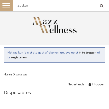
Toggle
navigation
Helaas kun je niet als gast afrekenen, gelieve eerst
in te loggen
of
te
registeren
.
Home
/
Disposables
Inloggen
Nederlands
Disposables