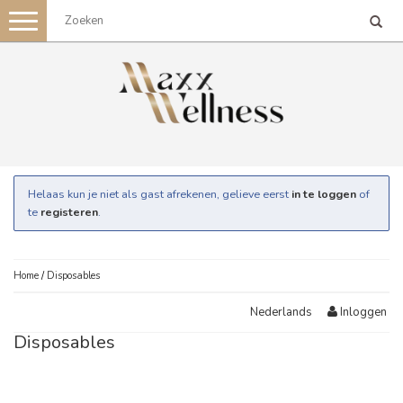
Toggle
navigation
Helaas kun je niet als gast afrekenen, gelieve eerst
in te loggen
of
te
registeren
.
Home
/
Disposables
Inloggen
Nederlands
Disposables