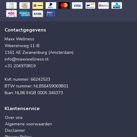
Contactgegevens
Maxx Wellness
Weerenweg 11-B
1161 AE Zwanenburg (Amsterdam)
info@maxxwellness.nl
+31 204970819
KvK nummer: 66242533
BTW nummer: NL856459069B01
Iban: NL86 INGB 0005 346373
Klantenservice
Over ons
Algemene voorwaarden
Disclaimer
Privacy Policy