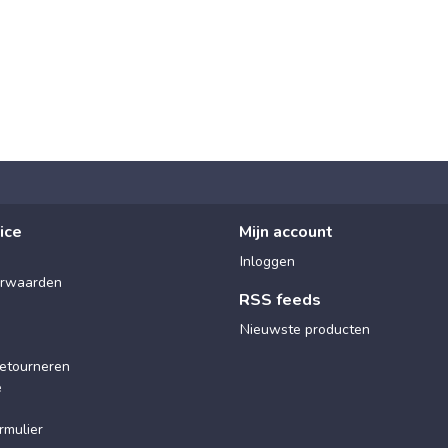
ice
Mijn account
Inloggen
rwaarden
RSS feeds
Nieuwste producten
etourneren
e
rmulier