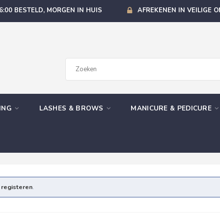
6:00 BESTELD, MORGEN IN HUIS
AFREKENEN IN VEILIGE 
GING
LASHES & BROWS
MANICURE & PEDICURE
e
registeren
.