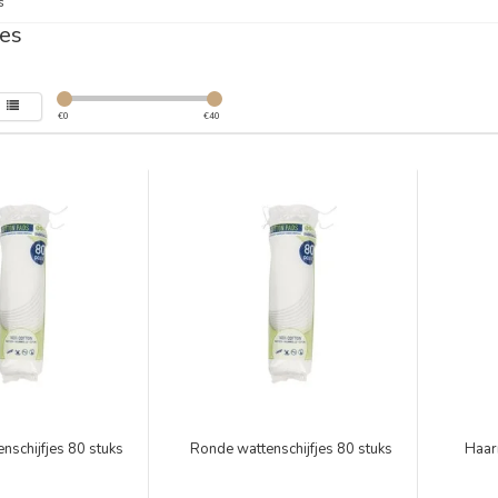
s
es
€
0
€
40
nschijfjes 80 stuks
Ronde wattenschijfjes 80 stuks
Haar