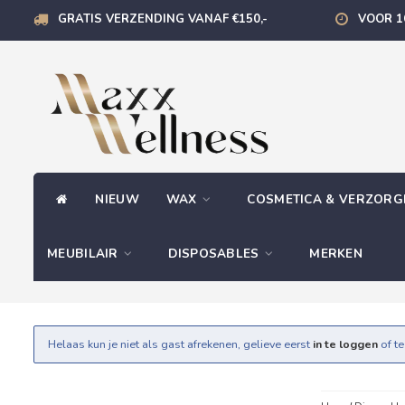
GRATIS VERZENDING VANAF €150,-
VOOR 1
NIEUW
WAX
COSMETICA & VERZOR
MEUBILAIR
DISPOSABLES
MERKEN
Helaas kun je niet als gast afrekenen, gelieve eerst
in te loggen
of t