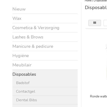
Home
/
Disposable
Disposabl
Nieuw
Wax
Cosmetica & Verzorging
Lashes & Brows
Manicure & pedicure
Hygiëne
Meubilair
Disposables
Badstof
Contactgel
Ronde watte
Dental Bibs