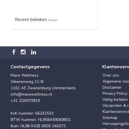
Recent bekeken
Wissen
Contactgegevens
Klantenserv
Maxx Wellness
Over ons
Algemene voo
Weerenweg 11-B
Disclaimer
1161 AE Zwanenburg (Amsterdam)
Privacy Policy
info@maxxwellness.nl
Veilig betalen
+31 204970819
Verzenden & r
Klantenservic
KvK nummer: 66242533
Sitemap
BTW nummer: NL856459069B01
Herroepingsfo
Iban: NL86 INGB 0005 346373