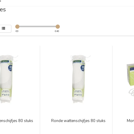
s
es
€
0
€
40
nschijfjes 80 stuks
Ronde wattenschijfjes 80 stuks
Mon