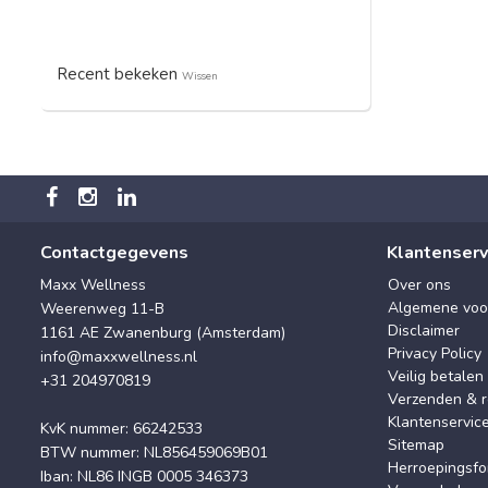
Recent bekeken
Wissen
Contactgegevens
Klantenserv
Maxx Wellness
Over ons
Algemene voo
Weerenweg 11-B
Disclaimer
1161 AE Zwanenburg (Amsterdam)
Privacy Policy
info@maxxwellness.nl
Veilig betalen
+31 204970819
Verzenden & r
Klantenservic
KvK nummer: 66242533
Sitemap
BTW nummer: NL856459069B01
Herroepingsfo
Iban: NL86 INGB 0005 346373