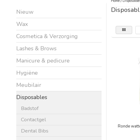
Home
/
Disposable
Disposabl
Nieuw
Wax
Cosmetica & Verzorging
Lashes & Brows
Manicure & pedicure
Hygiëne
Meubilair
Disposables
Badstof
Contactgel
Ronde watte
Dental Bibs