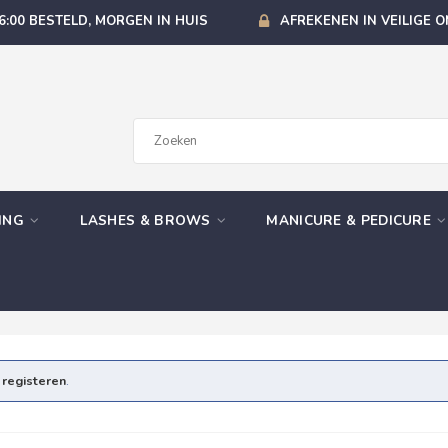
6:00 BESTELD, MORGEN IN HUIS
AFREKENEN IN VEILIGE 
GING
LASHES & BROWS
MANICURE & PEDICURE
e
registeren
.