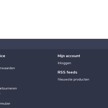
ice
Mijn account
Inloggen
rwaarden
RSS feeds
Nieuwste producten
etourneren
e
rmulier