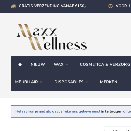
GRATIS VERZENDING VANAF €150,-
VOOR 1
NIEUW
WAX
COSMETICA & VERZOR
MEUBILAIR
DISPOSABLES
MERKEN
Helaas kun je niet als gast afrekenen, gelieve eerst
in te loggen
of t