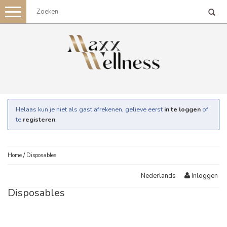
Toggle
navigation
Helaas kun je niet als gast afrekenen, gelieve eerst
in te loggen
of
te
registeren
.
Home
/
Disposables
Inloggen
Nederlands
Disposables