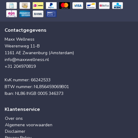
Contactgegevens
Maxx Wellness
Weerenweg 11-B
1161 AE Zwanenburg (Amsterdam)
info@maxxwellness.nl
+31 204970819
KvK nummer: 66242533
BTW nummer: NL856459069B01
Iban: NL86 INGB 0005 346373
Klantenservice
Over ons
Algemene voorwaarden
Disclaimer
Privacy Policy